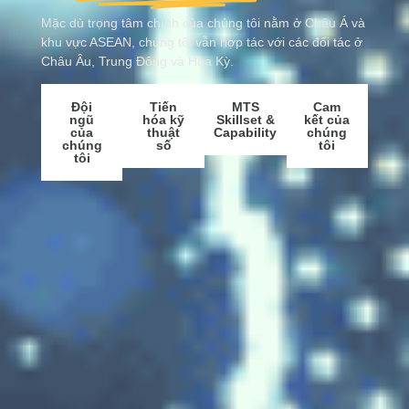
Mặc dù trọng tâm chính của chúng tôi nằm ở Châu Á và
khu vực ASEAN, chúng tôi vẫn hợp tác với các đối tác ở
Châu Âu, Trung Đông và Hoa Kỳ.
Đội
Tiến
MTS
Cam
ngũ
hóa kỹ
Skillset &
kết của
của
thuật
Capability
chúng
chúng
số
tôi
tôi