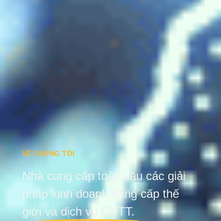
VỀ CHÚNG TÔI
Nhà cung cấp toàn cầu các giải
pháp kinh doanh đẳng cấp thế
giới
và dịch vụ CNTT.