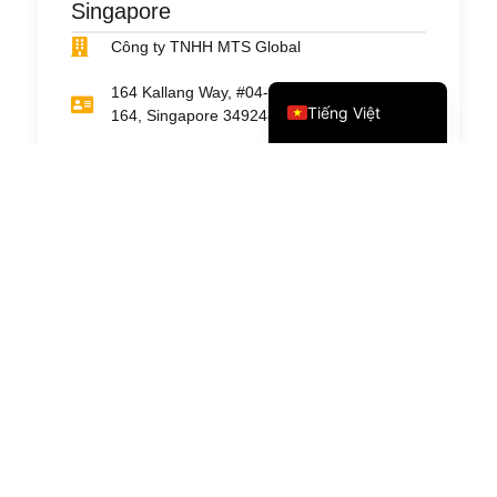
简体中文
Singapore
繁體中文
Công ty TNHH MTS Global
English
164 Kallang Way, #04-08, Solaris @Kallang
Tiếng Việt
164, Singapore 349248
+65 6281-6731
Hồng Kông
Công ty TNHH Dịch vụ Công nghệ Thiên
niên kỷ Hồng Kông
Unit B, C & D, 19/F, Centre Mark II 305–313
Queen’s Road Central Sheung Wan, Hong
Kong
+852 361-9521-4