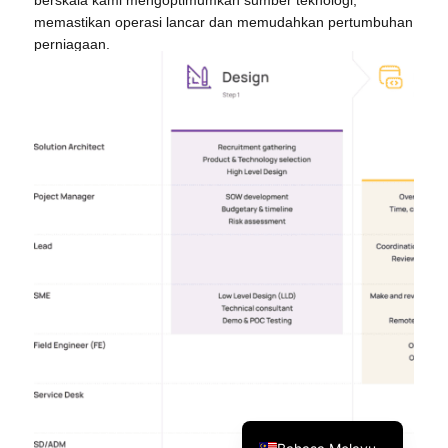
berskala kami mengoptimumkan sumber teknologi,
memastikan operasi lancar dan memudahkan pertumbuhan
perniagaan.
Tiếng Việt
日本語
한국어
Tagalog
简体中文
繁體中文
English