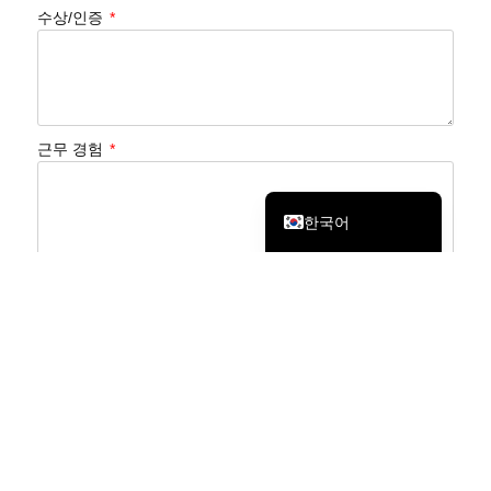
Bahasa Melayu
수상/인증
日本語
Tagalog
简体中文
繁體中文
근무 경험
English
한국어
이력서를 업로드하세요
보내다