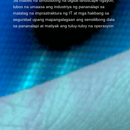
Sa mabilis na umuusbong na digital landscape ngayon,
lubos na umaasa ang industriya ng pananalapi sa
matatag na imprastraktura ng IT at mga hakbang sa
seguridad upang mapangalagaan ang sensitibong data
sa pananalapi at matiyak ang tuluy-tuloy na operasyon.