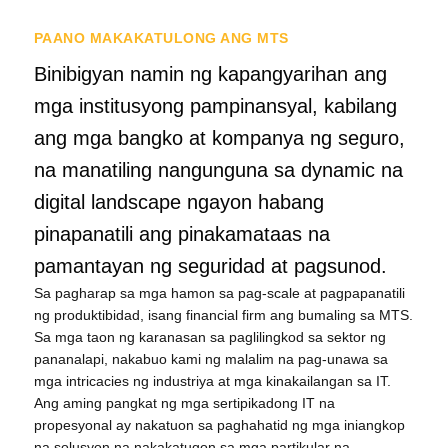
PAANO MAKAKATULONG ANG MTS
Binibigyan namin ng kapangyarihan ang
mga institusyong pampinansyal, kabilang
ang mga bangko at kompanya ng seguro,
na manatiling nangunguna sa dynamic na
digital landscape ngayon habang
pinapanatili ang pinakamataas na
pamantayan ng seguridad at pagsunod.
Tiếng Việt
Sa pagharap sa mga hamon sa pag-scale at pagpapanatili
Bahasa Melayu
ng produktibidad, isang financial firm ang bumaling sa MTS.
Sa mga taon ng karanasan sa paglilingkod sa sektor ng
日本語
pananalapi, nakabuo kami ng malalim na pag-unawa sa
한국어
mga intricacies ng industriya at mga kinakailangan sa IT.
Ang aming pangkat ng mga sertipikadong IT na
简体中文
propesyonal ay nakatuon sa paghahatid ng mga iniangkop
繁體中文
na solusyon na nakakatugon sa mga partikular na