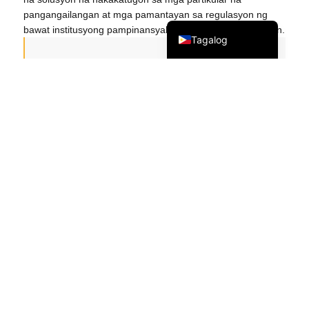
pangangailangan at mga pamantayan sa regulasyon ng
English
bawat institusyong pampinansyal na aming pinaglilingkuran.
Tagalog
Pamamahala ng Proyekto
Magpatupad ng matatag na mga hakbang
sa seguridad ng network
Magbigay ng round-the-clock na suporta sa
IT