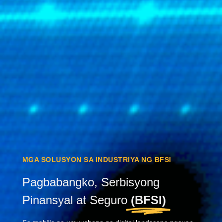
MGA SOLUSYON SA INDUSTRIYA NG BFSI
Pagbabangko, Serbisyong
Pinansyal at Seguro
(BFSI)